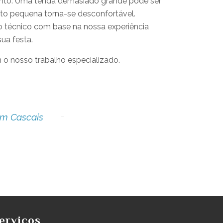
vento. Uma tenda demasiado grande pode ser
to pequena torna-se desconfortável.
técnico com base na nossa experiência
sua festa.
o nosso trabalho especializado.
em Cascais
erviços